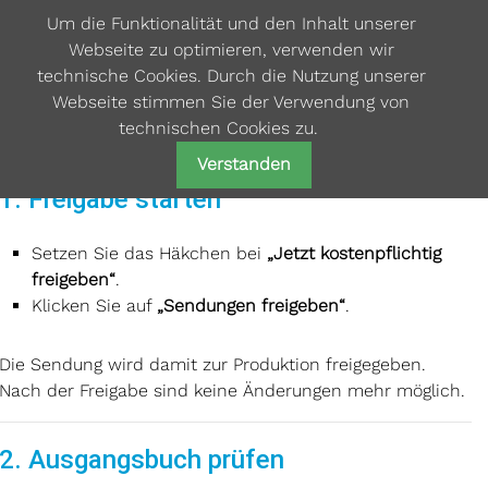
Um die Funktionalität und den Inhalt unserer
Webseite zu optimieren, verwenden wir
technische Cookies. Durch die Nutzung unserer
Webseite stimmen Sie der Verwendung von
technischen Cookies zu.
▸ Freigabe & Bezahlung
Verstanden
1. Freigabe starten
Setzen Sie das Häkchen bei
„Jetzt kostenpflichtig
freigeben“
.
Klicken Sie auf
„Sendungen freigeben“
.
Die Sendung wird damit zur Produktion freigegeben.
Nach der Freigabe sind keine Änderungen mehr möglich.
2. Ausgangsbuch prüfen