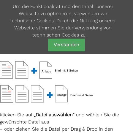
Um die Funktionalität und den Inhalt unserer
Webseite zu optimieren, verwenden wir
technische Cookies. Durch die Nutzung unserer
Webseite stimmen Sie der Verwendung von
technischen Cookies zu.
Wie füge ich einem Brief eine Anlage
Verstanden
hinzu?
Klicken Sie auf
„Datei auswählen“
und wählen Sie die
gewünschte Datei aus
– oder ziehen Sie die Datei per Drag & Drop in den